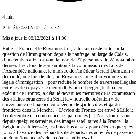
4 min
Publié le
08/12/2021 à 13:32
Mis à jour le
08/12/2021 à 14:36
Entre la France et le Royaume-Uni,
la tension reste forte sur la
question de l’immigration
depuis
le naufrage, au large de Calais,
d’une embarcation causant la mort de 27 personnes
, le 24 novembre
dernier. Hier, lors de son audition à la commission des Lois de
l’Assemblée nationale, le ministre de l’Intérieur Gérald Darmanin a
demandé, une fois de plus, au Royaume-Uni « d’ouvrir une voie
légale d’immigration » pour réduire le nombre de traversées illégales
entre les deux pays. Ce mercredi, Fabrice Leggeri, le directeur
exécutif de Frontex, a détaillé devant les membres de la commission
des affaires étrangères du Sénat la « nouvelle opération » de
surveillance de l’agence européenne de garde-côtes et gardes-
frontières dans la Manche. « L’avion de Frontex est arrivé à Lille le
1
er
décembre et a commencé ses patrouilles [..]. Nous fournissons
depuis quelques semaines des images satellitaires à la France - la
Belgique est intéressée, les Pays Bas aussi - pour détecter quelques
jours à l’avance des préparatifs de départs, des activités de passeurs
ou de trafiquants près de la côte », indique-t-il.