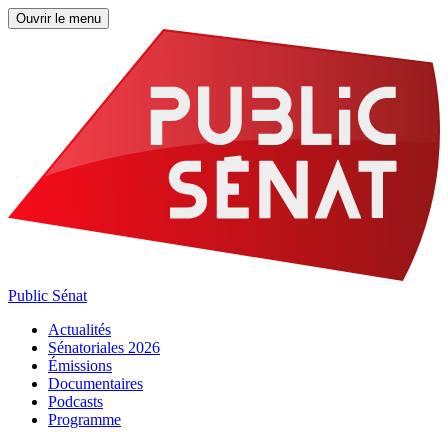
Ouvrir le menu
Public Sénat
Actualités
Sénatoriales 2026
Émissions
Documentaires
Podcasts
Programme