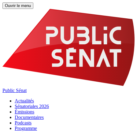
Ouvrir le menu
Public Sénat
Actualités
Sénatoriales 2026
Émissions
Documentaires
Podcasts
Programme