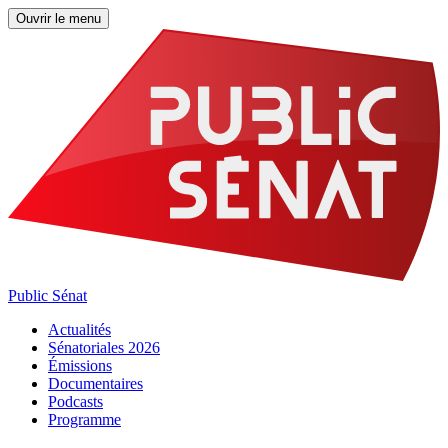
Ouvrir le menu
Public Sénat
Actualités
Sénatoriales 2026
Émissions
Documentaires
Podcasts
Programme