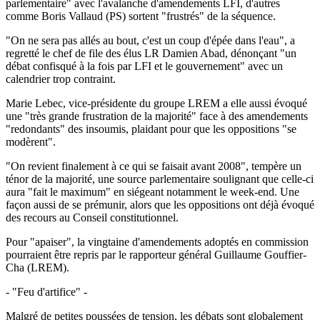
parlementaire" avec l'avalanche d'amendements LFI, d'autres
comme Boris Vallaud (PS) sortent "frustrés" de la séquence.
"On ne sera pas allés au bout, c'est un coup d'épée dans l'eau", a
regretté le chef de file des élus LR Damien Abad, dénonçant "un
débat confisqué à la fois par LFI et le gouvernement" avec un
calendrier trop contraint.
Marie Lebec, vice-présidente du groupe LREM a elle aussi évoqué
une "très grande frustration de la majorité" face à des amendements
"redondants" des insoumis, plaidant pour que les oppositions "se
modèrent".
"On revient finalement à ce qui se faisait avant 2008", tempère un
ténor de la majorité, une source parlementaire soulignant que celle-ci
aura "fait le maximum" en siégeant notamment le week-end. Une
façon aussi de se prémunir, alors que les oppositions ont déjà évoqué
des recours au Conseil constitutionnel.
Pour "apaiser", la vingtaine d'amendements adoptés en commission
pourraient être repris par le rapporteur général Guillaume Gouffier-
Cha (LREM).
- "Feu d'artifice" -
Malgré de petites poussées de tension, les débats sont globalement