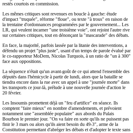
restés courtois en commission.
Les mêmes critiques sont revenues en boucle à gauche: étude
d'impact "truquée", réforme "floue", ou texte "à trous" en raison de
la trentaine d'ordonnances programmées par le gouvernement... Les
LR, qui veulent incarner "une troisième voie", ont rejoint l'autre rive
sur certaines critiques, tout en dénonçant la "mascarade" des débats.
En face, la majorité, parfois lassée par la litanie des interventions, a
défendu un projet "plus juste", usant d'un temps de parole évalué par
le co-rapporteur MoDem, Nicolas Turquois, à un ratio de "un à 300"
face aux oppositions.
La séquence n'était qu'un avant-goût de ce qui attend l'ensemble des
députés dans l'hémicycle à partir de lundi, alors que la bataille se
tiendra encore dans la rue avec un appel à une "journée morte" dans
les transports ce jour-là, prélude à une nouvelle journée d'action le
20 février.
Les Insoumis promettent déjà un "feu d'artifice" en séance. Ils
comptent "faire mieux" en nombre d'amendements, et prévoient
notamment une "assemblée populaire" aux abords du Palais
Bourbon le premier jour. "On va faire en sorte qu'ils ne puissent pas
finir le 3 mars ou alors qu'ils aient besoin du 49-3", arme de la
Constitution permettant d'abréger les débats et d'adopter le texte sans