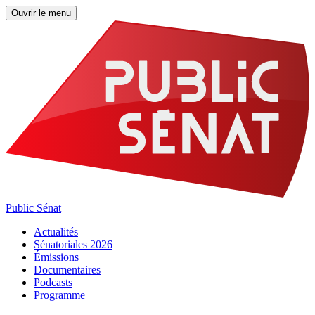
Ouvrir le menu
Public Sénat
Actualités
Sénatoriales 2026
Émissions
Documentaires
Podcasts
Programme