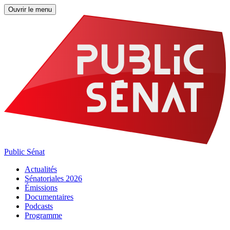
Ouvrir le menu
Public Sénat
Actualités
Sénatoriales 2026
Émissions
Documentaires
Podcasts
Programme