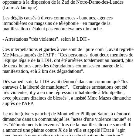
opposants à la dispersion de la Zad de Notre-Dame-des-Landes
(Loire-Atlantique).
Les dégâts causés à divers commerces - banques, agences
immobilières ou magasins de téléphonie - en marge de la
manifestation n'étaient pas encore évalués dimanche.
- Arrestations "très violentes", selon la LDH -
Ces interpellations et gardes à vue sont de "pure com'", avait regretté
Me Mazas auprès de l'AFP : "Ces personnes, dont deux membres de
l'équipe légale de la LDH, ont été arrêtées totalement au hasard, plus
de deux heures après les dégradations commises en marge de la
manifestation, et à 2 km des dégradations".
Dès samedi soir, la LDH avait dénoncé dans un communiqué "les
entraves à la liberté de manifester". "Certaines arrestations ont été
très violentes, il y a eu une répression inhabituelle à Montpellier,
avec plusieurs dizaines de blessés", a insisté Mme Mazas dimanche
auprès de l'AFP.
Le maire (divers gauche) de Montpellier Philippe Saurel a dénoncé
dimanche dans un communiqué les "actes d'une violence inouïe" et
les "débordements intervenus" lors de la manifestation de samedi. Il
a annoncé une plainte contre X de la ville et appelé l'Etat à "agir
avec fermeté pour mettre un terme à cette situation de tensions".