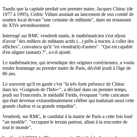
Tandis que la capitale perdait son premier maire, Jacques Chirac (de
1977 à 1995), Cédric Villani assistait au lancement de son comité de
soutien local devant "une centaine de militants", dans un restaurant
du XIVe arrondissement.
Interrogé sur RMC vendredi matin, le mathématicien s'est réjoui
d'avoir "des milliers de militants actifs (...) prêts à tracter, à coller des
affiches", convaincu qu'il "en viendra(it) d'autres". "Qui est capable
d'en aligner (autant) ?", a-t-il ajouté.
Le mathématicien, qui revendique des origines corréziennes, a voulu
rendre hommage au premier maire de Paris, décédé jeudi à l'âge de
86 ans.
Le souvenir qu'il en garde c'est "la très forte présence de Chirac
dans les +Guignols de l'Info+", a déclaré dans un premier temps,
jeudi sur Franceinfo, le médaillé Fields, évoquant "cette caricature
qui était devenue extraordinairement célèbre qui traduisait aussi cette
grande chaleur et sa grande empathie".
Vendredi, sur RMC, le candidat à la mairie de Paris a cette fois loué
"un modèle", "occupant le terrain partout, allant à la rencontre de
tout le monde".