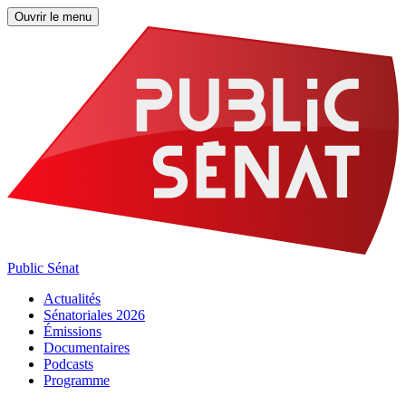
Ouvrir le menu
Public Sénat
Actualités
Sénatoriales 2026
Émissions
Documentaires
Podcasts
Programme