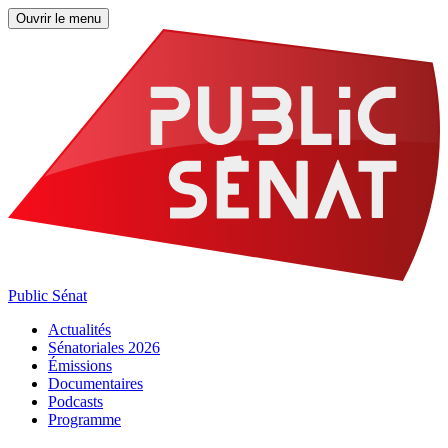
Ouvrir le menu
Public Sénat
Actualités
Sénatoriales 2026
Émissions
Documentaires
Podcasts
Programme