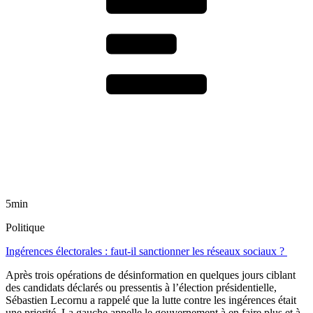
5min
Politique
Ingérences électorales : faut-il sanctionner les réseaux sociaux ?
Après trois opérations de désinformation en quelques jours ciblant
des candidats déclarés ou pressentis à l’élection présidentielle,
Sébastien Lecornu a rappelé que la lutte contre les ingérences était
une priorité. La gauche appelle le gouvernement à en faire plus et à