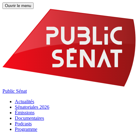
Ouvrir le menu
Public Sénat
Actualités
Sénatoriales 2026
Émissions
Documentaires
Podcasts
Programme