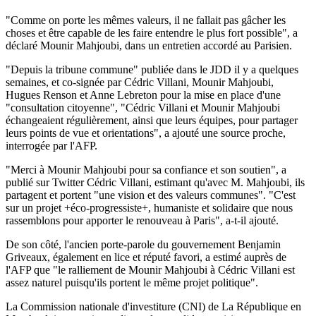
"Comme on porte les mêmes valeurs, il ne fallait pas gâcher les
choses et être capable de les faire entendre le plus fort possible", a
déclaré Mounir Mahjoubi, dans un entretien accordé au Parisien.
"Depuis la tribune commune" publiée dans le JDD il y a quelques
semaines, et co-signée par Cédric Villani, Mounir Mahjoubi,
Hugues Renson et Anne Lebreton pour la mise en place d'une
"consultation citoyenne", "Cédric Villani et Mounir Mahjoubi
échangeaient régulièrement, ainsi que leurs équipes, pour partager
leurs points de vue et orientations", a ajouté une source proche,
interrogée par l'AFP.
"Merci à Mounir Mahjoubi pour sa confiance et son soutien", a
publié sur Twitter Cédric Villani, estimant qu'avec M. Mahjoubi, ils
partagent et portent "une vision et des valeurs communes". "C'est
sur un projet +éco-progressiste+, humaniste et solidaire que nous
rassemblons pour apporter le renouveau à Paris", a-t-il ajouté.
De son côté, l'ancien porte-parole du gouvernement Benjamin
Griveaux, également en lice et réputé favori, a estimé auprès de
l'AFP que "le ralliement de Mounir Mahjoubi à Cédric Villani est
assez naturel puisqu'ils portent le même projet politique".
La Commission nationale d'investiture (CNI) de La République en