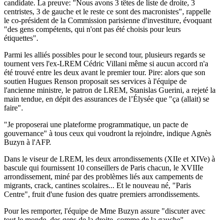
candidate. La preuve: "Nous avons 3 têtes de liste de droite, 3
centristes, 3 de gauche et le reste ce sont des macronistes", rappelle
le co-président de la Commission parisienne d'investiture, évoquant
"des gens compétents, qui n'ont pas été choisis pour leurs
étiquettes".
Parmi les alliés possibles pour le second tour, plusieurs regards se
tournent vers l'ex-LREM Cédric Villani même si aucun accord n'a
été trouvé entre les deux avant le premier tour. Pire: alors que son
soutien Hugues Renson proposait ses services à l'équipe de
l'ancienne ministre, le patron de LREM, Stanislas Guerini, a rejeté la
main tendue, en dépit des assurances de l’Élysée que "ça (allait) se
faire".
"Je proposerai une plateforme programmatique, un pacte de
gouvernance" à tous ceux qui voudront la rejoindre, indique Agnès
Buzyn à l'AFP.
Dans le viseur de LREM, les deux arrondissements (XIIe et XIVe) à
bascule qui fournissent 10 conseillers de Paris chacun, le XVIIIe
arrondissement, miné par des problèmes liés aux campements de
migrants, crack, cantines scolaires... Et le nouveau né, "Paris
Centre", fruit d'une fusion des quatre premiers arrondissements.
Pour les remporter, l'équipe de Mme Buzyn assure "discuter avec
tout le monde, des gens de la droite, comme de la gauche".