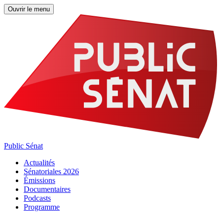
Ouvrir le menu
Public Sénat
Actualités
Sénatoriales 2026
Émissions
Documentaires
Podcasts
Programme