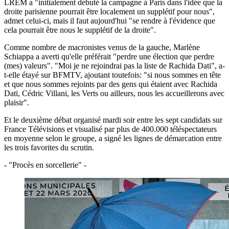
LREM a "initialement débuté la campagne à Paris dans l'idée que la
droite parisienne pourrait être localement un supplétif pour nous",
admet celui-ci, mais il faut aujourd'hui "se rendre à l'évidence que
cela pourrait être nous le supplétif de la droite".
Comme nombre de macronistes venus de la gauche, Marlène
Schiappa a averti qu'elle préférait "perdre une élection que perdre
(mes) valeurs". "Moi je ne rejoindrai pas la liste de Rachida Dati", a-
t-elle étayé sur BFMTV, ajoutant toutefois: "si nous sommes en tête
et que nous sommes rejoints par des gens qui étaient avec Rachida
Dati, Cédric Villani, les Verts ou ailleurs, nous les accueillerons avec
plaisir".
Et le deuxième débat organisé mardi soir entre les sept candidats sur
France Télévisions et visualisé par plus de 400.000 téléspectateurs
en moyenne selon le groupe, a signé les lignes de démarcation entre
les trois favorites du scrutin.
- "Procès en sorcellerie" -