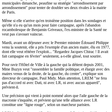
municipales dimanche, peaufine sa stratégie "arrondissement par
arrondissement" pour tenter de doubler ses deux rivales à la mairie
de Paris.
Même si elle n'arrive qu'en troisième position dans les sondages et
qu'elle n'a eu qu'un mois pour faire campagne, après l'abandon
rocambolesque de Benjamin Griveaux, l'ex-ministre de la Santé ne
veut pas s'avouer vaincue.
Mardi, avant un déjeuner avec le Premier ministre Édouard Philippe
venu la soutenir, elle a pris l'exemple d'un ancien maire, élu en 1977,
dont elle veut réitérer l'exploit... "Regardez Jacques Chirac ! Il avait
fait campagne en février" seulement, a-t-elle glissé, tout sourire.
Pour ravir l'Hôtel de Ville à la gauche qui la détient depuis 2001,
Mme Buzyn veut "rassembler la famille politique, et élargir avec des
maires venus de la droite, de la gauche, du centre", explique son
directeur de campagne, Paul Midy. Mais attention, LREM "ne fera
pas d'accord ni avec Dati, ni avec LR, ni avec aucun appareil",
prévient-il.
Une précision qui vient à point nommé alors que l'aile gauche de la
macronie s'inquiète, et prévient qu'une telle alliance avec LR
constitue une "ligne rouge", selon un marcheur parisien.