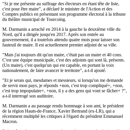
"Si je me présente au suffrage des électeurs en étant tête de liste,
c'est pour être maire", a déclaré le ministre de l'Action et des
Comptes publics en présentant son programme électoral à la tribune
du théâtre municipal de Tourcoing.
M. Darmanin a arraché en 2014 à la gauche la deuxième ville du
Nord, qu'il a dirigée jusqu'en 2017. Après son entrée au
gouvernement, il a toutefois attendu quatre mois pour laisser son
fauteuil de maire. Il est actuellement premier adjoint de sa ville.
"Mais j'ai toujours dit qu'un maire, c'était pas un maire et 40 cons.
C'est une équipe municipale, c'est des adjoints qui sont là, présents.
(Un maire), c'est quelqu'un qui est capable, en portant la voix
nationalement, de faire avancer le territoire", a-t-il ajouté.
"Et je serais qui, mesdames et messieurs, si lorsqu'on me demande
de servir mon pays, je réponds +non, c'est trop compliqué+, +non,
c'est trop impopulaire+, +non, il y a des gens qui vont se fâcher+ ?",
a-t-il interrogé son auditoire.
M. Darmanin a au passage rendu hommage à son ami, le président
de la région Hauts-de-France, Xavier Bertrand (ex-LR), qui a
récemment multiplié les critiques à l'égard du président Emmanuel
Macron.