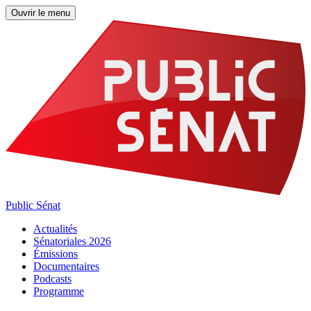
Ouvrir le menu
Public Sénat
Actualités
Sénatoriales 2026
Émissions
Documentaires
Podcasts
Programme