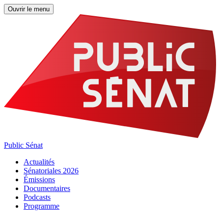
Ouvrir le menu
Public Sénat
Actualités
Sénatoriales 2026
Émissions
Documentaires
Podcasts
Programme