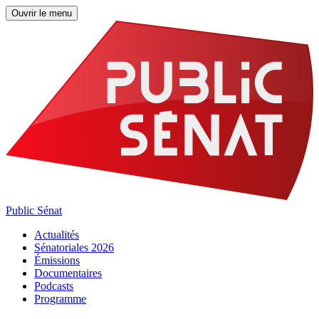
Ouvrir le menu
Public Sénat
Actualités
Sénatoriales 2026
Émissions
Documentaires
Podcasts
Programme