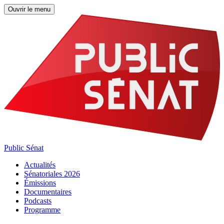
Ouvrir le menu
Public Sénat
Actualités
Sénatoriales 2026
Émissions
Documentaires
Podcasts
Programme