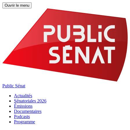
Ouvrir le menu
Public Sénat
Actualités
Sénatoriales 2026
Émissions
Documentaires
Podcasts
Programme