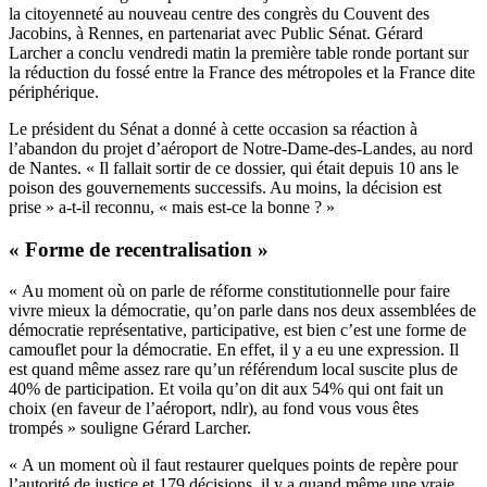
la citoyenneté au nouveau centre des congrès du Couvent des
Jacobins, à Rennes, en partenariat avec Public Sénat. Gérard
Larcher a conclu vendredi matin la première table ronde portant sur
la réduction du fossé entre la France des métropoles et la France dite
périphérique.
Le président du Sénat a donné à cette occasion sa réaction à
l’abandon du projet d’aéroport de Notre-Dame-des-Landes, au nord
de Nantes. « Il fallait sortir de ce dossier, qui était depuis 10 ans le
poison des gouvernements successifs. Au moins, la décision est
prise » a-t-il reconnu, « mais est-ce la bonne ? »
« Forme de recentralisation »
« Au moment où on parle de réforme constitutionnelle pour faire
vivre mieux la démocratie, qu’on parle dans nos deux assemblées de
démocratie représentative, participative, est bien c’est une forme de
camouflet pour la démocratie. En effet, il y a eu une expression. Il
est quand même assez rare qu’un référendum local suscite plus de
40% de participation. Et voila qu’on dit aux 54% qui ont fait un
choix (en faveur de l’aéroport, ndlr), au fond vous vous êtes
trompés » souligne Gérard Larcher.
« A un moment où il faut restaurer quelques points de repère pour
l’autorité de justice et 179 décisions, il y a quand même une vraie