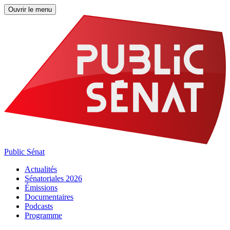
Ouvrir le menu
Public Sénat
Actualités
Sénatoriales 2026
Émissions
Documentaires
Podcasts
Programme