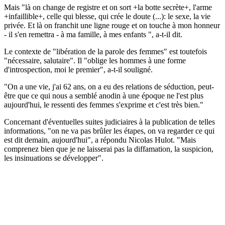
Mais "là on change de registre et on sort +la botte secrète+, l'arme
+infaillible+, celle qui blesse, qui crée le doute (...): le sexe, la vie
privée. Et là on franchit une ligne rouge et on touche à mon honneur
- il s'en remettra - à ma famille, à mes enfants ", a-t-il dit.
Le contexte de "libération de la parole des femmes" est toutefois
"nécessaire, salutaire". Il "oblige les hommes à une forme
d'introspection, moi le premier", a-t-il souligné.
"On a une vie, j'ai 62 ans, on a eu des relations de séduction, peut-
être que ce qui nous a semblé anodin à une époque ne l'est plus
aujourd'hui, le ressenti des femmes s'exprime et c'est très bien."
Concernant d'éventuelles suites judiciaires à la publication de telles
informations, "on ne va pas brûler les étapes, on va regarder ce qui
est dit demain, aujourd'hui", a répondu Nicolas Hulot. "Mais
comprenez bien que je ne laisserai pas la diffamation, la suspicion,
les insinuations se développer".