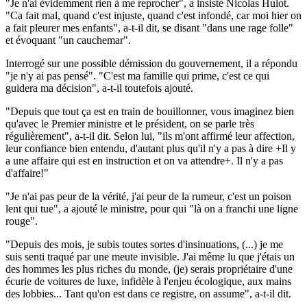
"Je n'ai évidemment rien à me reprocher", a insisté Nicolas Hulot.
"Ca fait mal, quand c'est injuste, quand c'est infondé, car moi hier on
a fait pleurer mes enfants", a-t-il dit, se disant "dans une rage folle"
et évoquant "un cauchemar".
Interrogé sur une possible démission du gouvernement, il a répondu
"je n'y ai pas pensé". "C'est ma famille qui prime, c'est ce qui
guidera ma décision", a-t-il toutefois ajouté.
"Depuis que tout ça est en train de bouillonner, vous imaginez bien
qu'avec le Premier ministre et le président, on se parle très
régulièrement", a-t-il dit. Selon lui, "ils m'ont affirmé leur affection,
leur confiance bien entendu, d'autant plus qu'il n'y a pas à dire +Il y
a une affaire qui est en instruction et on va attendre+. Il n'y a pas
d'affaire!"
"Je n'ai pas peur de la vérité, j'ai peur de la rumeur, c'est un poison
lent qui tue", a ajouté le ministre, pour qui "là on a franchi une ligne
rouge".
"Depuis des mois, je subis toutes sortes d'insinuations, (...) je me
suis senti traqué par une meute invisible. J'ai même lu que j'étais un
des hommes les plus riches du monde, (je) serais propriétaire d'une
écurie de voitures de luxe, infidèle à l'enjeu écologique, aux mains
des lobbies... Tant qu'on est dans ce registre, on assume", a-t-il dit.