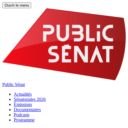
Ouvrir le menu
Public Sénat
Actualités
Sénatoriales 2026
Émissions
Documentaires
Podcasts
Programme