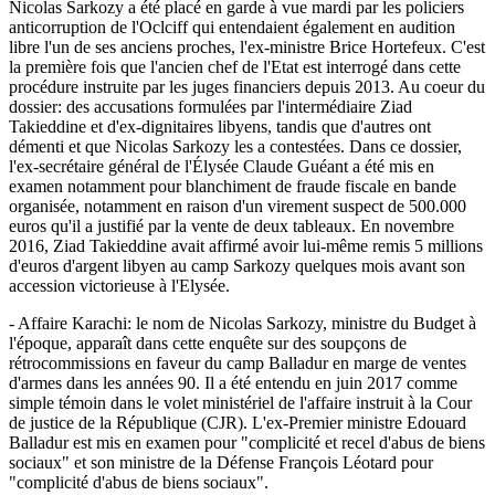
Nicolas Sarkozy a été placé en garde à vue mardi par les policiers
anticorruption de l'Oclciff qui entendaient également en audition
libre l'un de ses anciens proches, l'ex-ministre Brice Hortefeux. C'est
la première fois que l'ancien chef de l'Etat est interrogé dans cette
procédure instruite par les juges financiers depuis 2013. Au coeur du
dossier: des accusations formulées par l'intermédiaire Ziad
Takieddine et d'ex-dignitaires libyens, tandis que d'autres ont
démenti et que Nicolas Sarkozy les a contestées. Dans ce dossier,
l'ex-secrétaire général de l'Élysée Claude Guéant a été mis en
examen notamment pour blanchiment de fraude fiscale en bande
organisée, notamment en raison d'un virement suspect de 500.000
euros qu'il a justifié par la vente de deux tableaux. En novembre
2016, Ziad Takieddine avait affirmé avoir lui-même remis 5 millions
d'euros d'argent libyen au camp Sarkozy quelques mois avant son
accession victorieuse à l'Elysée.
- Affaire Karachi: le nom de Nicolas Sarkozy, ministre du Budget à
l'époque, apparaît dans cette enquête sur des soupçons de
rétrocommissions en faveur du camp Balladur en marge de ventes
d'armes dans les années 90. Il a été entendu en juin 2017 comme
simple témoin dans le volet ministériel de l'affaire instruit à la Cour
de justice de la République (CJR). L'ex-Premier ministre Edouard
Balladur est mis en examen pour "complicité et recel d'abus de biens
sociaux" et son ministre de la Défense François Léotard pour
"complicité d'abus de biens sociaux".