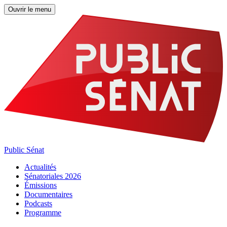
Ouvrir le menu
Public Sénat
Actualités
Sénatoriales 2026
Émissions
Documentaires
Podcasts
Programme