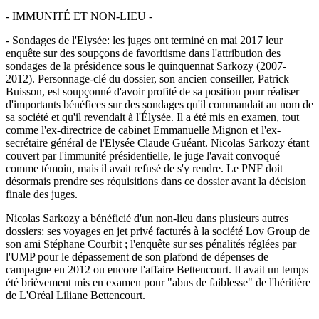
- IMMUNITÉ ET NON-LIEU -
- Sondages de l'Elysée: les juges ont terminé en mai 2017 leur
enquête sur des soupçons de favoritisme dans l'attribution des
sondages de la présidence sous le quinquennat Sarkozy (2007-
2012). Personnage-clé du dossier, son ancien conseiller, Patrick
Buisson, est soupçonné d'avoir profité de sa position pour réaliser
d'importants bénéfices sur des sondages qu'il commandait au nom de
sa société et qu'il revendait à l'Élysée. Il a été mis en examen, tout
comme l'ex-directrice de cabinet Emmanuelle Mignon et l'ex-
secrétaire général de l'Elysée Claude Guéant. Nicolas Sarkozy étant
couvert par l'immunité présidentielle, le juge l'avait convoqué
comme témoin, mais il avait refusé de s'y rendre. Le PNF doit
désormais prendre ses réquisitions dans ce dossier avant la décision
finale des juges.
Nicolas Sarkozy a bénéficié d'un non-lieu dans plusieurs autres
dossiers: ses voyages en jet privé facturés à la société Lov Group de
son ami Stéphane Courbit ; l'enquête sur ses pénalités réglées par
l'UMP pour le dépassement de son plafond de dépenses de
campagne en 2012 ou encore l'affaire Bettencourt. Il avait un temps
été brièvement mis en examen pour "abus de faiblesse" de l'héritière
de L'Oréal Liliane Bettencourt.