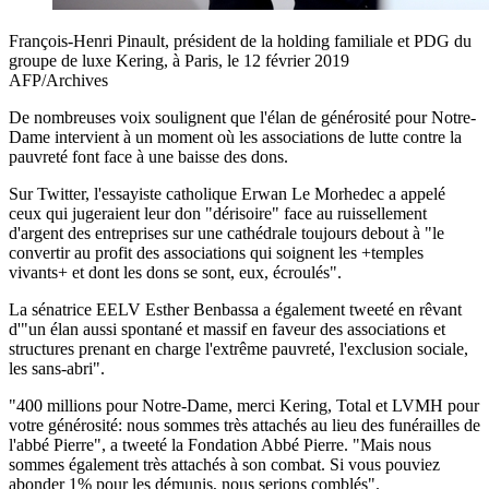
François-Henri Pinault, président de la holding familiale et PDG du
groupe de luxe Kering, à Paris, le 12 février 2019
AFP/Archives
De nombreuses voix soulignent que l'élan de générosité pour Notre-
Dame intervient à un moment où les associations de lutte contre la
pauvreté font face à une baisse des dons.
Sur Twitter, l'essayiste catholique Erwan Le Morhedec a appelé
ceux qui jugeraient leur don "dérisoire" face au ruissellement
d'argent des entreprises sur une cathédrale toujours debout à "le
convertir au profit des associations qui soignent les +temples
vivants+ et dont les dons se sont, eux, écroulés".
La sénatrice EELV Esther Benbassa a également tweeté en rêvant
d'"un élan aussi spontané et massif en faveur des associations et
structures prenant en charge l'extrême pauvreté, l'exclusion sociale,
les sans-abri".
"400 millions pour Notre-Dame, merci Kering, Total et LVMH pour
votre générosité: nous sommes très attachés au lieu des funérailles de
l'abbé Pierre", a tweeté la Fondation Abbé Pierre. "Mais nous
sommes également très attachés à son combat. Si vous pouviez
abonder 1% pour les démunis, nous serions comblés".