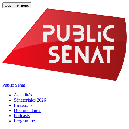
Ouvrir le menu
Public Sénat
Actualités
Sénatoriales 2026
Émissions
Documentaires
Podcasts
Programme