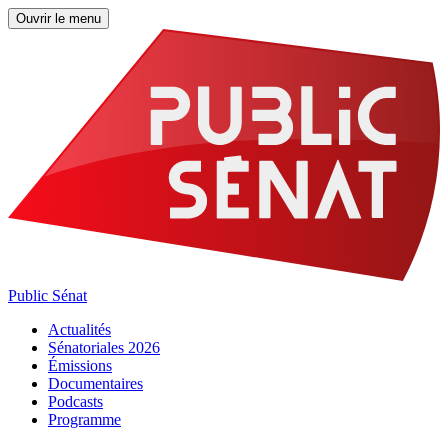
Ouvrir le menu
Public Sénat
Actualités
Sénatoriales 2026
Émissions
Documentaires
Podcasts
Programme