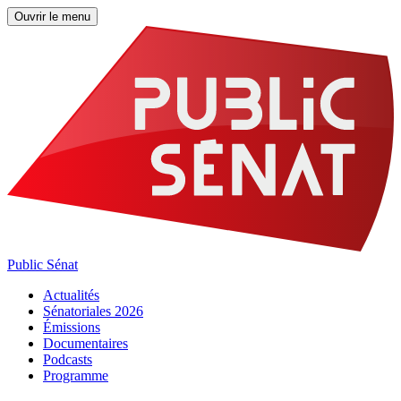
Ouvrir le menu
Public Sénat
Actualités
Sénatoriales 2026
Émissions
Documentaires
Podcasts
Programme