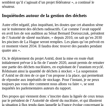
semblent qu’il s’agissait d’un projet fédérateur », a continué le
sénateur.
Inquiétudes autour de la gestion des déchets
Autre effet négatif, plus inquiétant, les doutes que cet abandon sème
sur le traitement des déchets radioactifs. Car comme l’avait rappelé
en avril lors de son audition
au Sénat Bernard Doroszczuk, président
de l’Autorité de sûreté nucléaire, « depuis 2010, on sait qu’en 2030
les piscines de La Hague seront remplies. Les plans qu’on prévoit en
ce moment visent 2034. Il faudra donc trouver des parades pendant
quatre ans ».
Or, le déploiement du projet Astrid, dont la mise en route était
initialement prévue à la fin de l’année 2020, aurait permis de retraiter
une partie des déchets nucléaires, en exploitant de l’uranium recyclé.
Réduisant ainsi la quantité de déchets à stocker. « La suspension
d’Astrid ne dit rien de ce que l’on propose à la place, qui permettrait
de répondre aux impératifs de stockage. Pour l’instant, je ne peux
toujours pas vous dire comment nous allons va faire », se sont
inquiétés les parlementaires auteurs du rapport.
Des propos qui viennent donc s’inscrire dans la lignée de ceux tenus
par le président de l’Autorité de sûreté du nucléaire, et qui illustrent
la situation à flux tendu dans laquelle la France évolue concernant la