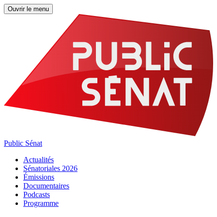
Ouvrir le menu
Public Sénat
Actualités
Sénatoriales 2026
Émissions
Documentaires
Podcasts
Programme