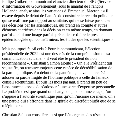
Philipe Guibert, communicant et ancien directeur du SIG (Service
d’Information du Gouvernement) sous le mandat de François
Hollande, analyse ainsi les variations d’Emmanuel Macron : « Il
essaye depuis le début de l’année de construire le récit du politique
qui se réaffirme par rapport au sanitaire, qui ne se laisse pas dicter
ses décisions par les scientifiques, qui prend en compte d’autres
éléments et critères dans la décision et en même temps, en donnant
parfois de lui une image parfois prétentieuse d’être le président
épidémiologiste qui connaît mieux les études que les scientifiques ».
Mais pourquoi fait-il cela ? Pour le communicant, l’élection
présidentielle de 2022 est une des clés de la compréhension de sa
communication actuelle, « il veut être le président du non-
reconfinement ». Christian Salmon ajoute : « On a le Président qui
se justifie, on retrouve toujours cette espèce de décrédibilisation de
la parole publique. Au début de la pandémie, il avait cherché à
adosser sa parole fragile de l’homme politique à celle du fameux
conseil scientifique. Et puis les mois passant, il prend un peu de
l’assurance et essaie de s’adosser à une sorte d’expertise personnelle.
Le problème est que quand on change de pied comme cela, qu’on
s’appuie à l’autorité scientifique puis qu’on l’incarne soi-même, on a
une parole qui s’effondre dans la spirale du discrédit plutôt que de se
relégitimer ».
Christian Salmon considère aussi que l’émergence des réseaux