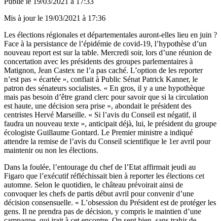
Publié le
19/03/2021 à 17:33
Mis à jour le
19/03/2021 à 17:36
Les élections régionales et départementales auront-elles lieu en juin ?
Face à la persistance de l’épidémie de covid-19, l’hypothèse d’un
nouveau report est sur la table. Mercredi soir, lors d’une réunion de
concertation avec les présidents des groupes parlementaires à
Matignon, Jean Castex ne l’a pas caché. L’option de les reporter
n’est pas « écartée »,
confiait à Public Sénat
Patrick Kanner, le
patron des sénateurs socialistes. « En gros, il y a une hypothèque
mais pas besoin d’être grand clerc pour savoir que si la circulation
est haute, une décision sera prise », abondait le président des
centristes Hervé Marseille. « Si l’avis du Conseil est négatif, il
faudra un nouveau texte », anticipait déjà, lui, le président du groupe
écologiste Guillaume Gontard. Le Premier ministre
a indiqué
attendre la remise de l’avis du Conseil scientifique le 1er avril
pour
maintenir ou non les élections.
Dans la foulée, l’entourage du chef de l’Etat affirmait jeudi au
Figaro
que l’exécutif réfléchissait bien à reporter les élections cet
automne. Selon le quotidien, le château prévoirait ainsi de
convoquer les chefs de partis début avril pour convenir d’une
décision consensuelle. « L’obsession du Président est de protéger les
gens. Il ne prendra pas de décision, y compris le maintien d’une
campagne, qui irait à cet encontre. On sent bien, sans trahir de