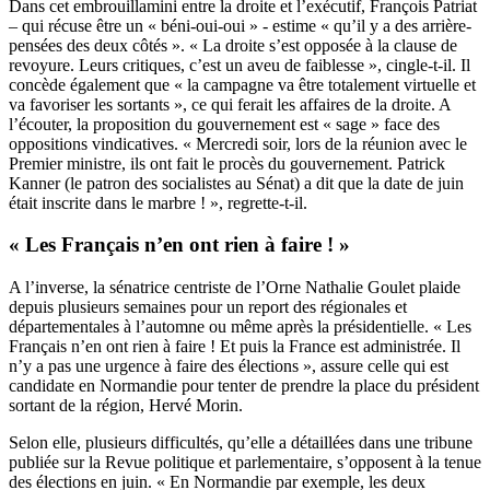
Dans cet embrouillamini entre la droite et l’exécutif, François Patriat
– qui récuse être un « béni-oui-oui » - estime « qu’il y a des arrière-
pensées des deux côtés ». « La droite s’est opposée à la clause de
revoyure. Leurs critiques, c’est un aveu de faiblesse », cingle-t-il. Il
concède également que « la campagne va être totalement virtuelle et
va favoriser les sortants », ce qui ferait les affaires de la droite. A
l’écouter, la proposition du gouvernement est « sage » face des
oppositions vindicatives. « Mercredi soir, lors de la réunion avec le
Premier ministre, ils ont fait le procès du gouvernement. Patrick
Kanner (le patron des socialistes au Sénat) a dit que la date de juin
était inscrite dans le marbre ! », regrette-t-il.
« Les Français n’en ont rien à faire ! »
A l’inverse, la sénatrice centriste de l’Orne Nathalie Goulet plaide
depuis plusieurs semaines pour un report des régionales et
départementales à l’automne ou même après la présidentielle. « Les
Français n’en ont rien à faire ! Et puis la France est administrée. Il
n’y a pas une urgence à faire des élections », assure celle qui est
candidate en Normandie pour tenter de prendre la place du président
sortant de la région, Hervé Morin.
Selon elle, plusieurs difficultés, qu’elle a détaillées dans une tribune
publiée sur
la Revue politique et parlementaire
, s’opposent à la tenue
des élections en juin. « En Normandie par exemple, les deux