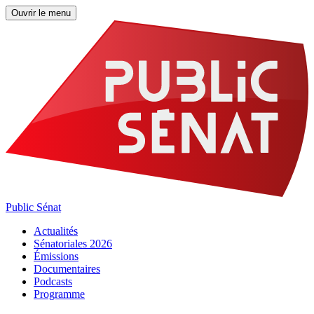
Ouvrir le menu
Public Sénat
Actualités
Sénatoriales 2026
Émissions
Documentaires
Podcasts
Programme