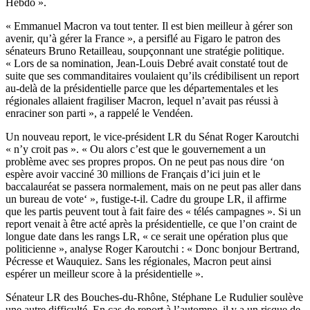
Hebdo ».
« Emmanuel Macron va tout tenter. Il est bien meilleur à gérer son
avenir, qu’à gérer la France », a persiflé au
Figaro
le patron des
sénateurs Bruno Retailleau, soupçonnant une stratégie politique.
« Lors de sa nomination, Jean-Louis Debré avait constaté tout de
suite que ses commanditaires voulaient qu’ils crédibilisent un report
au-delà de la présidentielle parce que les départementales et les
régionales allaient fragiliser Macron, lequel n’avait pas réussi à
enraciner son parti », a rappelé le Vendéen.
Un nouveau report, le vice-président LR du Sénat Roger Karoutchi
« n’y croit pas ». «
Ou alors c’est que le gouvernement a un
problème avec ses propres propos. On ne peut pas nous dire ‘on
espère avoir vacciné 30 millions de Français d’ici juin et le
baccalauréat se passera normalement, mais on ne peut pas aller dans
un bureau de vote‘ », fustige-t-il. Cadre du groupe LR, il affirme
que les partis peuvent tout à fait faire des « télés campagnes ». Si un
report venait à être acté après la présidentielle, ce que l’on craint de
longue date dans les rangs LR, « ce serait une opération plus que
politicienne », analyse Roger Karoutchi : « Donc bonjour Bertrand,
Pécresse et Wauquiez. Sans les régionales, Macron peut ainsi
espérer un meilleur score à la présidentielle ».
Sénateur LR des Bouches-du-Rhône, Stéphane Le Rudulier soulève
une autre difficulté. En cas de report à l’automne, il y a un risque de