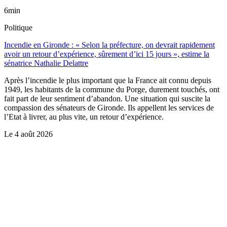
6min
Politique
Incendie en Gironde : « Selon la préfecture, on devrait rapidement
avoir un retour d’expérience, sûrement d’ici 15 jours », estime la
sénatrice Nathalie Delattre
Après l’incendie le plus important que la France ait connu depuis
1949, les habitants de la commune du Porge, durement touchés, ont
fait part de leur sentiment d’abandon. Une situation qui suscite la
compassion des sénateurs de Gironde. Ils appellent les services de
l’Etat à livrer, au plus vite, un retour d’expérience.
Le
4 août 2026