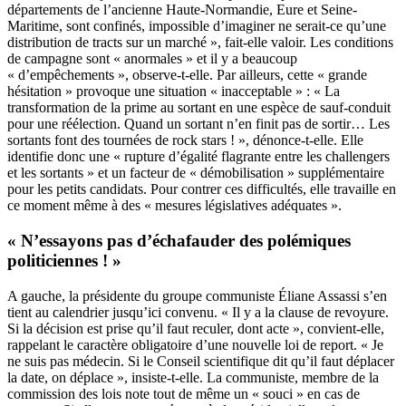
départements de l’ancienne Haute-Normandie, Eure et Seine-
Maritime, sont confinés, impossible d’imaginer ne serait-ce qu’une
distribution de tracts sur un marché », fait-elle valoir. Les conditions
de campagne sont « anormales » et il y a beaucoup
« d’empêchements », observe-t-elle. Par ailleurs, cette « grande
hésitation » provoque une situation « inacceptable » : « La
transformation de la prime au sortant en une espèce de sauf-conduit
pour une réélection. Quand un sortant n’en finit pas de sortir… Les
sortants font des tournées de rock stars ! », dénonce-t-elle. Elle
identifie donc une « rupture d’égalité flagrante entre les challengers
et les sortants » et un facteur de « démobilisation » supplémentaire
pour les petits candidats. Pour contrer ces difficultés, elle travaille en
ce moment même à des « mesures législatives adéquates ».
« N’essayons pas d’échafauder des polémiques
politiciennes ! »
A gauche, la présidente du groupe communiste Éliane Assassi s’en
tient au calendrier jusqu’ici convenu. « Il y a la clause de revoyure.
Si la décision est prise qu’il faut reculer, dont acte », convient-elle,
rappelant le caractère obligatoire d’une nouvelle loi de report. « Je
ne suis pas médecin. Si le Conseil scientifique dit qu’il faut déplacer
la date, on déplace », insiste-t-elle. La communiste, membre de la
commission des lois note tout de même un « souci » en cas de