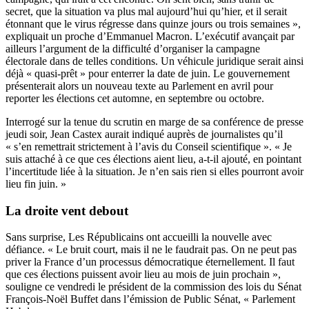
secret, que la situation va plus mal aujourd’hui qu’hier, et il serait
étonnant que le virus régresse dans quinze jours ou trois semaines »,
expliquait un proche d’Emmanuel Macron. L’exécutif avançait par
ailleurs l’argument de la difficulté d’organiser la campagne
électorale dans de telles conditions. Un véhicule juridique serait ainsi
déjà « quasi-prêt » pour enterrer la date de juin. Le gouvernement
présenterait alors un nouveau texte au Parlement en avril pour
reporter les élections cet automne, en septembre ou octobre.
Interrogé sur la tenue du scrutin en marge de sa conférence de presse
jeudi soir, Jean Castex aurait indiqué auprès de journalistes qu’il
« s’en remettrait strictement à l’avis du Conseil scientifique ». « Je
suis attaché à ce que ces élections aient lieu, a-t-il ajouté, en pointant
l’incertitude liée à la situation. Je n’en sais rien si elles pourront avoir
lieu fin juin. »
La droite vent debout
Sans surprise, Les Républicains ont accueilli la nouvelle avec
défiance. « Le bruit court, mais il ne le faudrait pas. On ne peut pas
priver la France d’un processus démocratique éternellement. Il faut
que ces élections puissent avoir lieu au mois de juin prochain »,
souligne ce vendredi le président de la commission des lois du Sénat
François-Noël Buffet dans l’émission de Public Sénat, « Parlement