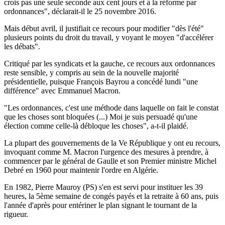
crois pas une seule seconde aux cent jours et à la réforme par
ordonnances", déclarait-il le 25 novembre 2016.
Mais début avril, il justifiait ce recours pour modifier "dès l'été"
plusieurs points du droit du travail, y voyant le moyen "d'accélérer
les débats".
Critiqué par les syndicats et la gauche, ce recours aux ordonnances
reste sensible, y compris au sein de la nouvelle majorité
présidentielle, puisque François Bayrou a concédé lundi "une
différence" avec Emmanuel Macron.
"Les ordonnances, c'est une méthode dans laquelle on fait le constat
que les choses sont bloquées (...) Moi je suis persuadé qu'une
élection comme celle-là débloque les choses", a-t-il plaidé.
La plupart des gouvernements de la Ve République y ont eu recours,
invoquant comme M. Macron l'urgence des mesures à prendre, à
commencer par le général de Gaulle et son Premier ministre Michel
Debré en 1960 pour maintenir l'ordre en Algérie.
En 1982, Pierre Mauroy (PS) s'en est servi pour instituer les 39
heures, la 5ème semaine de congés payés et la retraite à 60 ans, puis
l'année d'après pour entériner le plan signant le tournant de la
rigueur.