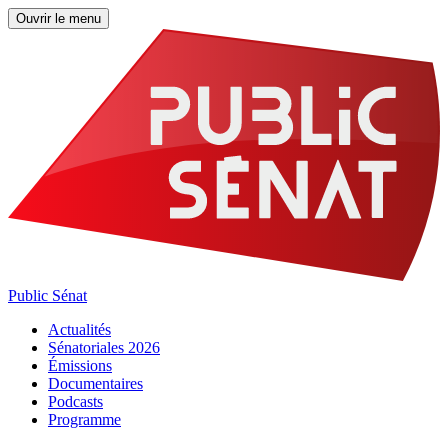
Ouvrir le menu
Public Sénat
Actualités
Sénatoriales 2026
Émissions
Documentaires
Podcasts
Programme