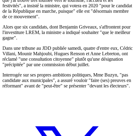
que j'ai trouvé très tournée vers le tourisme, l'accueil et les
festivités", a insisté la ministre, qui votera en 2020 "pour le candidat
de la République en marche, puisque" elle est "désormais membre
de ce mouvement".
Alors que six candidats, dont Benjamin Griveaux, s'affrontent pour
l'investiture LREM, la ministre a indiqué souhaiter "que le meilleur
gagne".
Dans une tribune au JDD publiée samedi, quatre d'entre eux, Cédric
Villani, Mounir Mahjoubi, Hugues Renson et Anne Lebreton, ont
réclamé "une consultation citoyenne" plutôt qu'une désignation
"précipitée" par une commission début juillet.
Interrogée sur ses propres ambitions politiques, Mme Buzyn, "pas
candidate aux municipales", a assuré vouloir "faire (ses) preuves en
réformant" avant de "peut-être" se présenter "devant les électeurs".