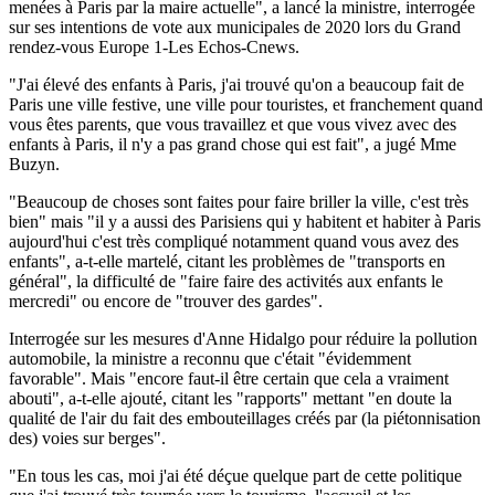
menées à Paris par la maire actuelle", a lancé la ministre, interrogée
sur ses intentions de vote aux municipales de 2020 lors du Grand
rendez-vous Europe 1-Les Echos-Cnews.
"J'ai élevé des enfants à Paris, j'ai trouvé qu'on a beaucoup fait de
Paris une ville festive, une ville pour touristes, et franchement quand
vous êtes parents, que vous travaillez et que vous vivez avec des
enfants à Paris, il n'y a pas grand chose qui est fait", a jugé Mme
Buzyn.
"Beaucoup de choses sont faites pour faire briller la ville, c'est très
bien" mais "il y a aussi des Parisiens qui y habitent et habiter à Paris
aujourd'hui c'est très compliqué notamment quand vous avez des
enfants", a-t-elle martelé, citant les problèmes de "transports en
général", la difficulté de "faire faire des activités aux enfants le
mercredi" ou encore de "trouver des gardes".
Interrogée sur les mesures d'Anne Hidalgo pour réduire la pollution
automobile, la ministre a reconnu que c'était "évidemment
favorable". Mais "encore faut-il être certain que cela a vraiment
abouti", a-t-elle ajouté, citant les "rapports" mettant "en doute la
qualité de l'air du fait des embouteillages créés par (la piétonnisation
des) voies sur berges".
"En tous les cas, moi j'ai été déçue quelque part de cette politique