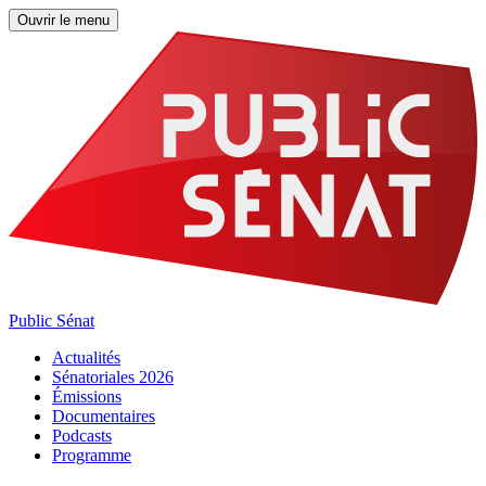
Ouvrir le menu
Public Sénat
Actualités
Sénatoriales 2026
Émissions
Documentaires
Podcasts
Programme