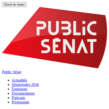
Ouvrir le menu
Public Sénat
Actualités
Sénatoriales 2026
Émissions
Documentaires
Podcasts
Programme