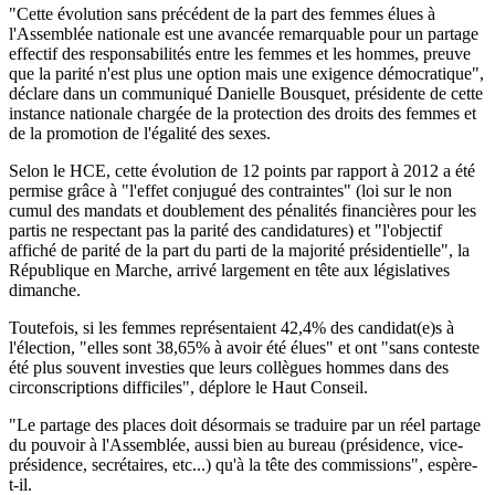
"Cette évolution sans précédent de la part des femmes élues à
l'Assemblée nationale est une avancée remarquable pour un partage
effectif des responsabilités entre les femmes et les hommes, preuve
que la parité n'est plus une option mais une exigence démocratique",
déclare dans un communiqué Danielle Bousquet, présidente de cette
instance nationale chargée de la protection des droits des femmes et
de la promotion de l'égalité des sexes.
Selon le HCE, cette évolution de 12 points par rapport à 2012 a été
permise grâce à "l'effet conjugué des contraintes" (loi sur le non
cumul des mandats et doublement des pénalités financières pour les
partis ne respectant pas la parité des candidatures) et "l'objectif
affiché de parité de la part du parti de la majorité présidentielle", la
République en Marche, arrivé largement en tête aux législatives
dimanche.
Toutefois, si les femmes représentaient 42,4% des candidat(e)s à
l'élection, "elles sont 38,65% à avoir été élues" et ont "sans conteste
été plus souvent investies que leurs collègues hommes dans des
circonscriptions difficiles", déplore le Haut Conseil.
"Le partage des places doit désormais se traduire par un réel partage
du pouvoir à l'Assemblée, aussi bien au bureau (présidence, vice-
présidence, secrétaires, etc...) qu'à la tête des commissions", espère-
t-il.