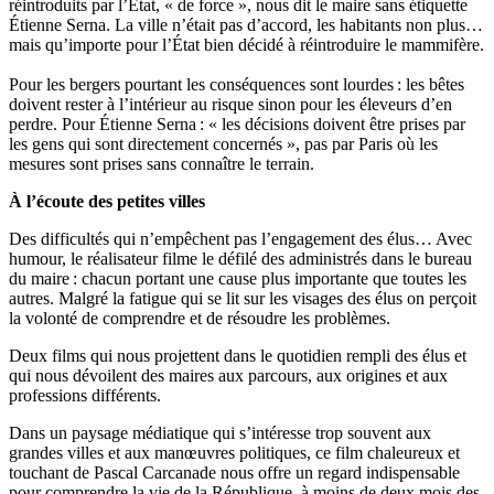
réintroduits par l’État, « de force », nous dit le maire sans étiquette
Étienne Serna. La ville n’était pas d’accord, les habitants non plus…
mais qu’importe pour l’État bien décidé à réintroduire le mammifère.
Pour les bergers pourtant les conséquences sont lourdes : les bêtes
doivent rester à l’intérieur au risque sinon pour les éleveurs d’en
perdre. Pour Étienne Serna : « les décisions doivent être prises par
les gens qui sont directement concernés », pas par Paris où les
mesures sont prises sans connaître le terrain.
À l’écoute des petites villes
Des difficultés qui n’empêchent pas l’engagement des élus… Avec
humour, le réalisateur filme le défilé des administrés dans le bureau
du maire : chacun portant une cause plus importante que toutes les
autres. Malgré la fatigue qui se lit sur les visages des élus on perçoit
la volonté de comprendre et de résoudre les problèmes.
Deux films qui nous projettent dans le quotidien rempli des élus et
qui nous dévoilent des maires aux parcours, aux origines et aux
professions différents.
Dans un paysage médiatique qui s’intéresse trop souvent aux
grandes villes et aux manœuvres politiques, ce film chaleureux et
touchant de Pascal Carcanade nous offre un regard indispensable
pour comprendre la vie de la République, à moins de deux mois des