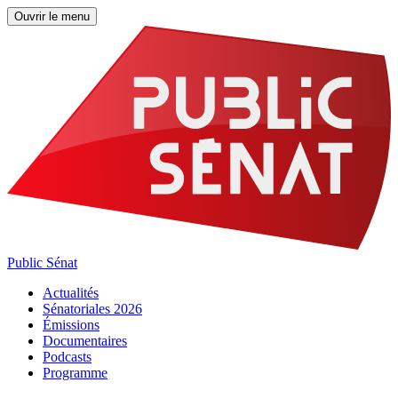
Ouvrir le menu
Public Sénat
Actualités
Sénatoriales 2026
Émissions
Documentaires
Podcasts
Programme