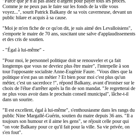
"Parce que je n'ai pas assez d'argent pour payer tous les procès.
Comme je ne peux pas le faire sur les fonds de la ville vous
voyez...", sourit Patrick Balkany de sa voix caverneuse, devant un
public hilare et acquis à sa cause.
"Moi je m'en fiche de ce qu'on dit, je suis aimé des Levalloisiens",
s'emporte le maire de 70 ans, suscitant une salve d'applaudissements
et des cris de soutien.
- "Égal à lui-même" -
"Pour moi, le personnel politique doit se renouveler et ça fait
longtemps que vous ne devriez plus être maire", l'interpelle à son
tour l'opposante socialiste Anne-Eugénie Faure. "Vous dites que la
politique n'est pas un métier ? Et bien pour moi c'est plus qu'un
métier, c'est un sacerdoce !", répond Balkany, avant d'ironiser sur le
choix de l'élue d'arrêter après la fin de son mandat. "Je regretterai de
ne plus vous avoir dans le prochain conseil municipal", lâche-t-il
dans un sourire.
"Il est excellent, égal à lui-même", s'enthousiasme dans les rangs du
public Nine Margallé-Guérin, soutien du maire depuis 36 ans. "Il a
toujours son humour et il aime les gens", se réjouit celle pour qui
"on vote Balkany pour ce qu'il fait pour la ville. Sa vie privée, on
s'en fout".