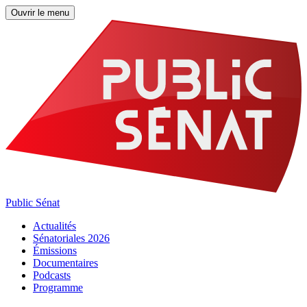
Ouvrir le menu
Public Sénat
Actualités
Sénatoriales 2026
Émissions
Documentaires
Podcasts
Programme