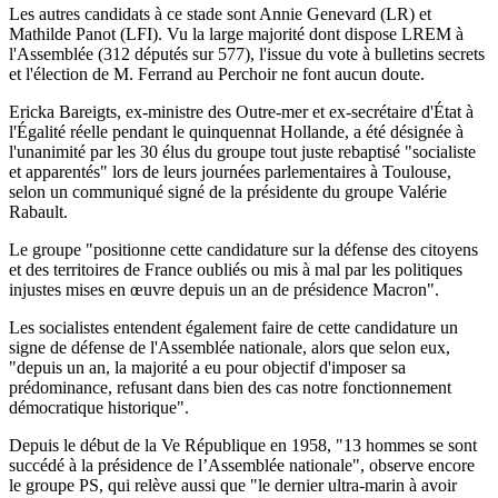
Les autres candidats à ce stade sont Annie Genevard (LR) et
Mathilde Panot (LFI). Vu la large majorité dont dispose LREM à
l'Assemblée (312 députés sur 577), l'issue du vote à bulletins secrets
et l'élection de M. Ferrand au Perchoir ne font aucun doute.
Ericka Bareigts, ex-ministre des Outre-mer et ex-secrétaire d'État à
l'Égalité réelle pendant le quinquennat Hollande, a été désignée à
l'unanimité par les 30 élus du groupe tout juste rebaptisé "socialiste
et apparentés" lors de leurs journées parlementaires à Toulouse,
selon un communiqué signé de la présidente du groupe Valérie
Rabault.
Le groupe "positionne cette candidature sur la défense des citoyens
et des territoires de France oubliés ou mis à mal par les politiques
injustes mises en œuvre depuis un an de présidence Macron".
Les socialistes entendent également faire de cette candidature un
signe de défense de l'Assemblée nationale, alors que selon eux,
"depuis un an, la majorité a eu pour objectif d'imposer sa
prédominance, refusant dans bien des cas notre fonctionnement
démocratique historique".
Depuis le début de la Ve République en 1958, "13 hommes se sont
succédé à la présidence de l’Assemblée nationale", observe encore
le groupe PS, qui relève aussi que "le dernier ultra-marin à avoir