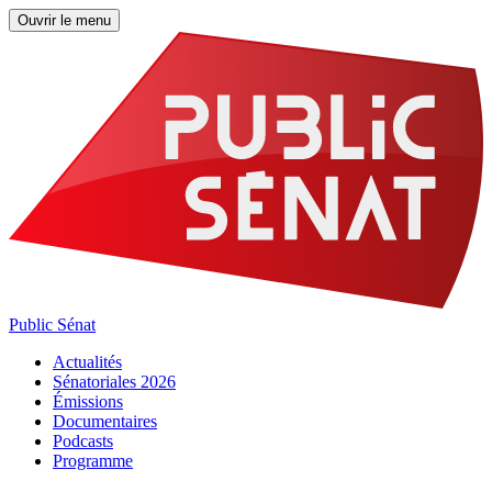
Ouvrir le menu
Public Sénat
Actualités
Sénatoriales 2026
Émissions
Documentaires
Podcasts
Programme