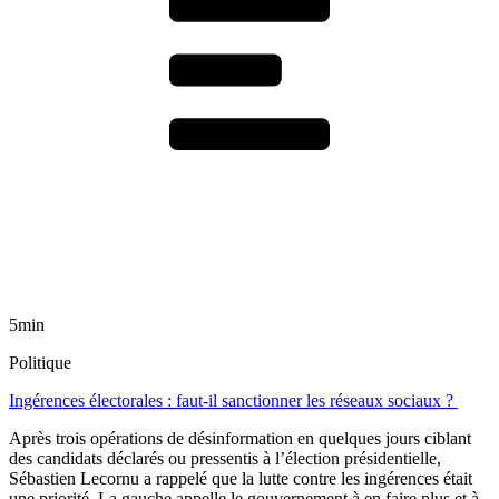
5min
Politique
Ingérences électorales : faut-il sanctionner les réseaux sociaux ?
Après trois opérations de désinformation en quelques jours ciblant
des candidats déclarés ou pressentis à l’élection présidentielle,
Sébastien Lecornu a rappelé que la lutte contre les ingérences était
une priorité. La gauche appelle le gouvernement à en faire plus et à