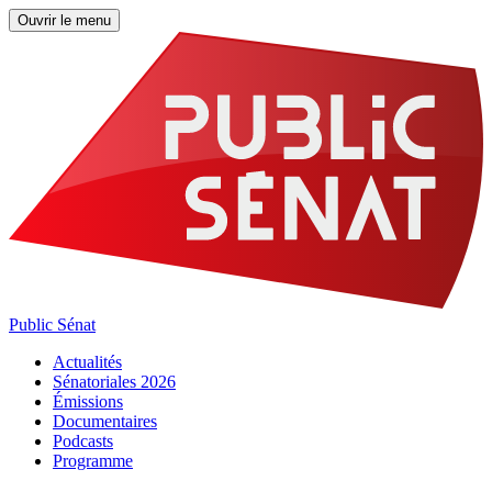
Ouvrir le menu
Public Sénat
Actualités
Sénatoriales 2026
Émissions
Documentaires
Podcasts
Programme