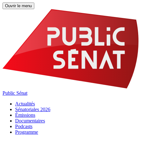
Ouvrir le menu
Public Sénat
Actualités
Sénatoriales 2026
Émissions
Documentaires
Podcasts
Programme