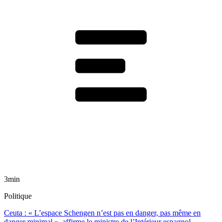
3min
Politique
Ceuta : « L’espace Schengen n’est pas en danger, pas même en
danger minimal », affirme le ministre de l’Intérieur espagnol