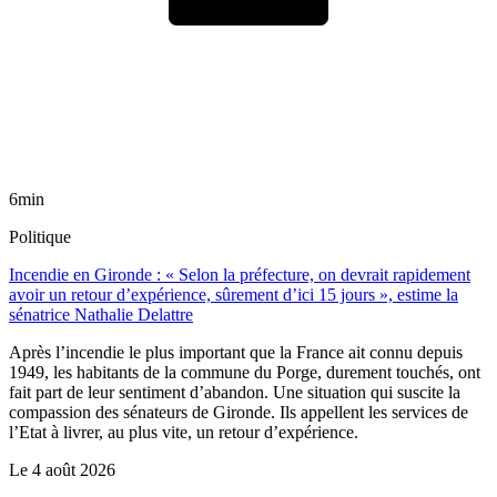
6min
Politique
Incendie en Gironde : « Selon la préfecture, on devrait rapidement
avoir un retour d’expérience, sûrement d’ici 15 jours », estime la
sénatrice Nathalie Delattre
Après l’incendie le plus important que la France ait connu depuis
1949, les habitants de la commune du Porge, durement touchés, ont
fait part de leur sentiment d’abandon. Une situation qui suscite la
compassion des sénateurs de Gironde. Ils appellent les services de
l’Etat à livrer, au plus vite, un retour d’expérience.
Le
4 août 2026