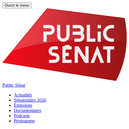
Ouvrir le menu
Public Sénat
Actualités
Sénatoriales 2026
Émissions
Documentaires
Podcasts
Programme