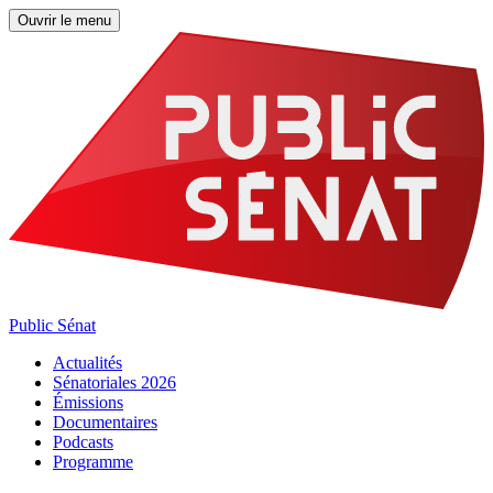
Ouvrir le menu
Public Sénat
Actualités
Sénatoriales 2026
Émissions
Documentaires
Podcasts
Programme