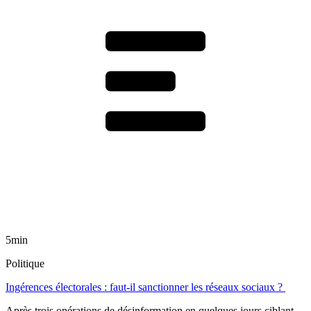
5min
Politique
Ingérences électorales : faut-il sanctionner les réseaux sociaux ?
Après trois opérations de désinformation en quelques jours ciblant