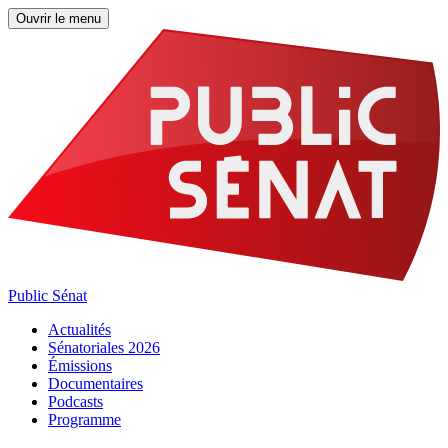
Ouvrir le menu
Public Sénat
Actualités
Sénatoriales 2026
Émissions
Documentaires
Podcasts
Programme