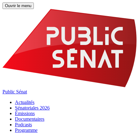
Ouvrir le menu
Public Sénat
Actualités
Sénatoriales 2026
Émissions
Documentaires
Podcasts
Programme