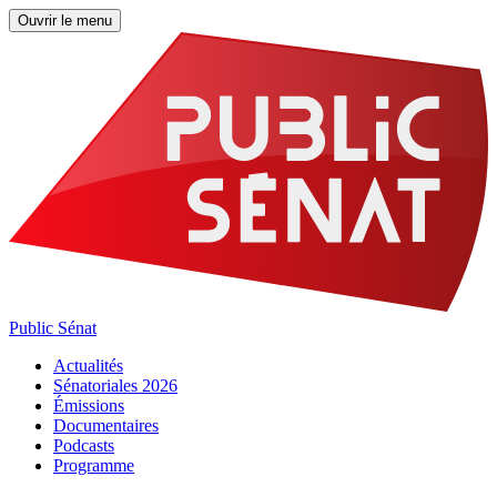
Ouvrir le menu
Public Sénat
Actualités
Sénatoriales 2026
Émissions
Documentaires
Podcasts
Programme