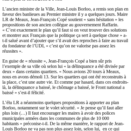
L’ancien ministre de la Ville, Jean-Louis Borloo, a remis son plan en
faveur des banlieues au Premier ministre il y a quelques jours. Maire
LR de Meaux, Jean-François Copé soutient « sans hésitation » les
propositions de son ancien collègue au gouvernement Raffarin.
« C’est exactement le plan qu’il faut si on veut trouver des solutions
et montrer aux Français que la politique ça sert à quelque chose » a-
t-il salué avant d’ajouter que s’il avait des reproches à faire au travail
du fondateur de l’UDI, « c’est qu’on ne valorise pas assez les
réussites ».
En guise de « réussite », Jean-François Copé a bien sûr pris
l’exemple de sa ville où selon lui « la délinquance a été divisée par
deux » dans certains quartiers. « Nous avions 20 tours à Meaux,
nous en avons démoli 13. Sur les quartiers qui ont été reconstruits à
la place, c’est une autre vie. Et comme par hasard, dans ces endroits-
là, la délinquance a baissé, le chômage a baissé, le Front national a
baissé » s’est-il félicité.
L’élu LR a néanmoins quelques propositions à apporter au plan
Borloo, notamment sur le volet sécurité. « Je pense qu’il faut aller
plus loin (…) Il faut encourager les maires à avoir des polices
municipales armées dans les communes de plus de 10 000
habitants » préconise-t-il. De la même manière, le rapport de Jean-
Louis Borloo ne va pas non plus assez loin, selon lui, en ce qui