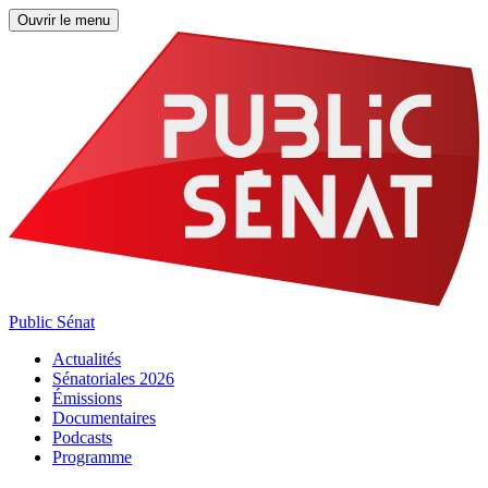
Ouvrir le menu
Public Sénat
Actualités
Sénatoriales 2026
Émissions
Documentaires
Podcasts
Programme