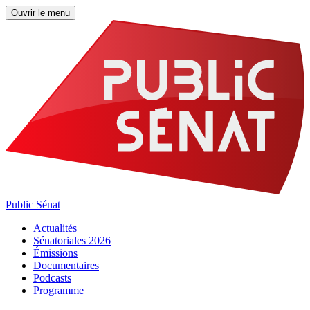
Ouvrir le menu
Public Sénat
Actualités
Sénatoriales 2026
Émissions
Documentaires
Podcasts
Programme