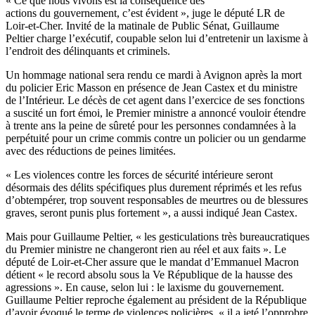
« Ce que nous vivons est la conséquence des
actions
du
gouvernement, c’est évident », juge le député LR de
Loir-et-Cher. Invité de la matinale de Public Sénat, Guillaume
Peltier charge l’exécutif
,
coupable selon lui d’entretenir un laxisme à
l’endroit des délinquants et criminels.
Un hommage national sera rendu ce mardi à Avignon après la mort
du policier Eric Masson en présence de Jean Castex et du ministre
de l’Intérieur. Le décès de cet agent dans l’exercice de ses fonctions
a suscité un fort émoi, le Premier ministre a annoncé vouloir étendre
à trente ans la peine de sûreté pour les personnes condamnées à la
perpétuité pour un crime commis contre un policier ou un gendarme
avec des réductions de peines limitées.
« Les violences contre les forces de sécurité intérieure seront
désormais des délits spécifiques plus durement réprimés et les refus
d’obtempérer, trop souvent responsables de meurtres ou de blessures
graves, seront punis plus fortement », a aussi indiqué Jean Castex.
Mais pour Guillaume Peltier, « les gesticulations très bureaucratiques
du Premier ministre ne changeront rien au réel et aux faits ». Le
député de Loir-et-Cher assure que le mandat d’Emmanuel Macron
détient « le record absolu sous la Ve République de la hausse des
agressions ». En cause, selon lui : le laxisme du gouvernement.
Guillaume Peltier reproche également au président de la République
d’avoir évoqué le terme de violences policières, «
i
l a jeté l’opprobre