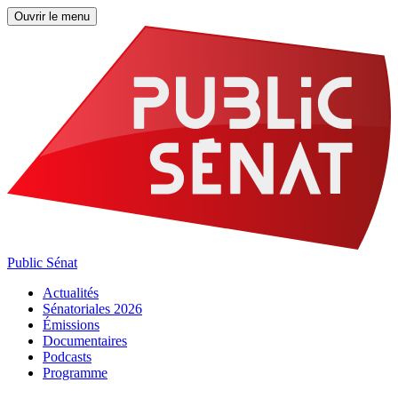
Ouvrir le menu
Public Sénat
Actualités
Sénatoriales 2026
Émissions
Documentaires
Podcasts
Programme