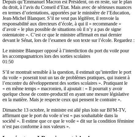
Depuis qu’Emmanuel Macron est Président, on en reste, sur le plan
du droit, à l’avis du Conseil d’Etat. Mais avec de sérieuses nuances
en termes d’orientations, apportées par le ministère de l’Education,
Jean-Michel Blanquer. S’il ne veut pas légiférer, il renvoie la
responsabilité aux directeurs d’école, à qui il « recommande »
d’avoir « le plus possible de situations où il n’y a pas de signe
ostentatoire ». C’est ce que le ministre
affirmait en mai dernier
devant le Sénat, lors de l’examen de son texte sur l’école. Regardez :
Le ministre Blanquer opposé à l’interdiction du port du voile pour
les accompagnatrices lors des sorties scolaires
01:50
S’il se montrait sensible à la question, il estimait qu’interdire le port
du voile « poserait tout un tas de problèmes pratiques, qui iraient à
l’encontre du développement des sorties scolaires ». Pratiquant le
« en même temps » macronien, il ajoutait : « Il pourrait y avoir
quelque chose de contre-productif en ayant une mesure législative
en la matière. Mais je respecte ceux qui pensent le contraire ».
Dimanche 13 octobre, le ministre est allé plus loin sur BFM-TV,
affirmant que le port du voile n’est « pas souhaitable dans la
société ». Il estime que ce que le voile « dit sur la condition féminine
n’est pas conforme à nos valeurs ».