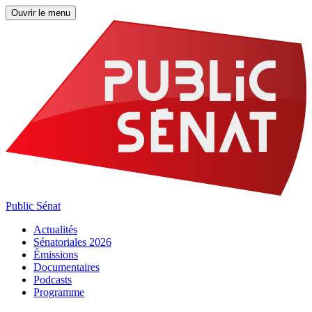
Ouvrir le menu
Public Sénat
Actualités
Sénatoriales 2026
Émissions
Documentaires
Podcasts
Programme