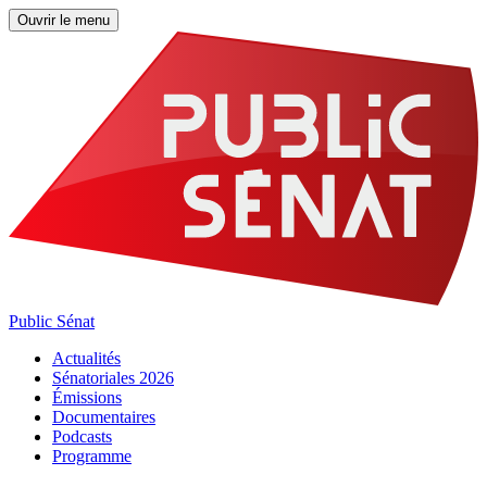
Ouvrir le menu
Public Sénat
Actualités
Sénatoriales 2026
Émissions
Documentaires
Podcasts
Programme