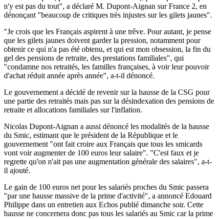
n'y est pas du tout", a déclaré M. Dupont-Aignan sur France 2, en
dénonçant "beaucoup de critiques très injustes sur les gilets jaunes".
"Je crois que les Français aspirent à une trêve. Pour autant, je pense
que les gilets jaunes doivent garder la pression, notamment pour
obtenir ce qui n'a pas été obtenu, et qui est mon obsession, la fin du
gel des pensions de retraite, des prestations familiales", qui
"condamne nos retraités, les familles françaises, à voir leur pouvoir
d'achat réduit année après année", a-t-il dénoncé.
Le gouvernement a décidé de revenir sur la hausse de la CSG pour
une partie des retraités mais pas sur la désindexation des pensions de
retraite et allocations familiales sur l'inflation.
Nicolas Dupont-Aignan a aussi dénoncé les modalités de la hausse
du Smic, estimant que le président de la République et le
gouvernement "ont fait croire aux Français que tous les smicards
vont voir augmenter de 100 euros leur salaire". "C'est faux et je
regrette qu'on n'ait pas une augmentation générale des salaires", a-t-
il ajouté.
Le gain de 100 euros net pour les salariés proches du Smic passera
"par une hausse massive de la prime d'activité", a annoncé Edouard
Philippe dans un entretien aux Echos publié dimanche soir. Cette
hausse ne concernera donc pas tous les salariés au Smic car la prime