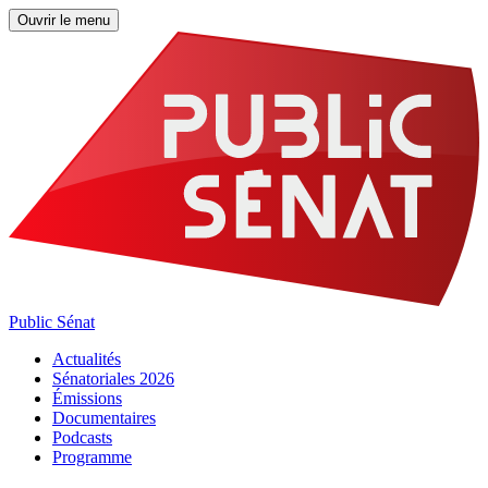
Ouvrir le menu
Public Sénat
Actualités
Sénatoriales 2026
Émissions
Documentaires
Podcasts
Programme