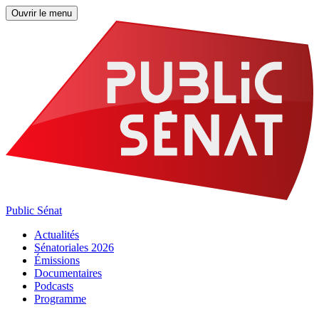
Ouvrir le menu
Public Sénat
Actualités
Sénatoriales 2026
Émissions
Documentaires
Podcasts
Programme