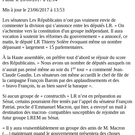
Mis à jour le
23/06/2017 à 13:53
Les sénateurs Les Républicains n’ont pas vraiment envie de
commenter la division qui s’annonce entre les députés LR. « On
s'achemine vers la constitution d'un groupe indépendant. Il aura
vocation à soutenir les réformes du gouvernement » a annoncé, ce
matin, le député LR Thierry Solère évoquant même un nombre
dépassant « largement » 15 parlementaires.
À la Haute assemblée, on préfère tout d’abord se réjouir du score
des Républicains. « Nous avons un nombre de députés auxquels on
er
n’aurait pas pensé même au soir du 1
tour » a commenté Jean-
Claude Gaudin. Les sénateurs ont même accueilli le chef de file de
la campagne François Baroin par des applaudissements et des
« bravo François, tu as bien sauvé la baraque ».
Si aucun groupe de « constructifs » LR n’est en préparation au
Sénat, certains pourraient être tentés par l’appel du sénateur François
Patriat, proche d’Emmanuel Macron, qui hier, a envoyé un mail à
destination des macron- compatibles susceptibles de rejoindre un
futur groupe LREM au Sénat.
« Il y aura vraisemblablement un groupe des amis de M. Macron
(…) maintenant quand le gouvernement présentera des choses