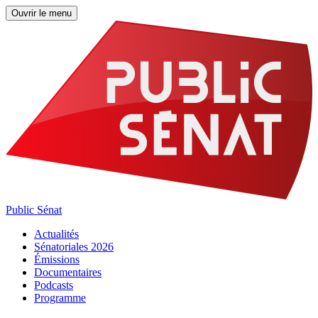
Ouvrir le menu
Public Sénat
Actualités
Sénatoriales 2026
Émissions
Documentaires
Podcasts
Programme