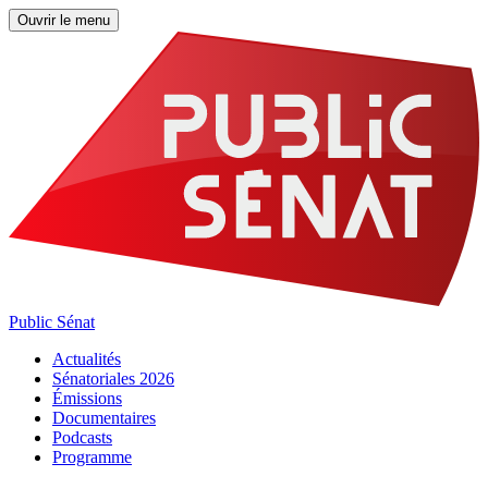
Ouvrir le menu
Public Sénat
Actualités
Sénatoriales 2026
Émissions
Documentaires
Podcasts
Programme