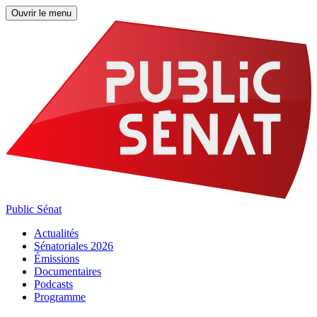
Ouvrir le menu
Public Sénat
Actualités
Sénatoriales 2026
Émissions
Documentaires
Podcasts
Programme