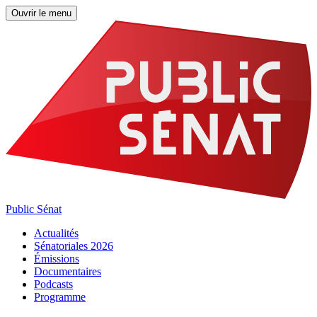
Ouvrir le menu
Public Sénat
Actualités
Sénatoriales 2026
Émissions
Documentaires
Podcasts
Programme