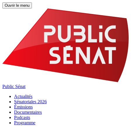
Ouvrir le menu
Public Sénat
Actualités
Sénatoriales 2026
Émissions
Documentaires
Podcasts
Programme