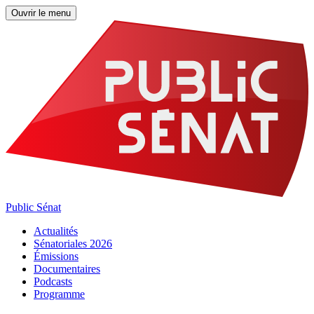
Ouvrir le menu
Public Sénat
Actualités
Sénatoriales 2026
Émissions
Documentaires
Podcasts
Programme