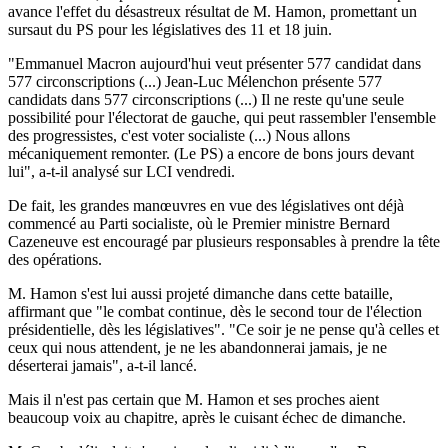
avance l'effet du désastreux résultat de M. Hamon, promettant un
sursaut du PS pour les législatives des 11 et 18 juin.
"Emmanuel Macron aujourd'hui veut présenter 577 candidat dans
577 circonscriptions (...) Jean-Luc Mélenchon présente 577
candidats dans 577 circonscriptions (...) Il ne reste qu'une seule
possibilité pour l'électorat de gauche, qui peut rassembler l'ensemble
des progressistes, c'est voter socialiste (...) Nous allons
mécaniquement remonter. (Le PS) a encore de bons jours devant
lui", a-t-il analysé sur LCI vendredi.
De fait, les grandes manœuvres en vue des législatives ont déjà
commencé au Parti socialiste, où le Premier ministre Bernard
Cazeneuve est encouragé par plusieurs responsables à prendre la tête
des opérations.
M. Hamon s'est lui aussi projeté dimanche dans cette bataille,
affirmant que "le combat continue, dès le second tour de l'élection
présidentielle, dès les législatives". "Ce soir je ne pense qu'à celles et
ceux qui nous attendent, je ne les abandonnerai jamais, je ne
déserterai jamais", a-t-il lancé.
Mais il n'est pas certain que M. Hamon et ses proches aient
beaucoup voix au chapitre, après le cuisant échec de dimanche.